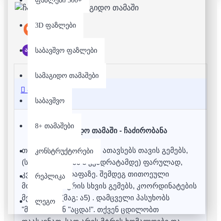
ფაზლები 500+
3D ფაზლები
Custom Labels
არ არის მარაგში
საბავშვო ფაზლები
სამაგიდო თამაშები
აღწერა
საბავშვო
8+ თამაშები
სამაგიდო თამაში - ჩაძირობანა
თითოეული მოთამაშე ათავსებს თავის გემებს,
კონსტრუქტორები
(სიგრძით 2 -დან 5 კვადრატამდე) ფარულად,
კვადრატულ დაფაზე. შემდეგ თითოეული
რეპლიკა
მოთამაშე ესვრის სხვის გემებს, კოორდინატების
მეშვეობით(მაგ: ა5) . დამცველი პასუხობს
ლეგო
"მოხვდა!" ან "აცდა!". თქვენ ცდილობთ