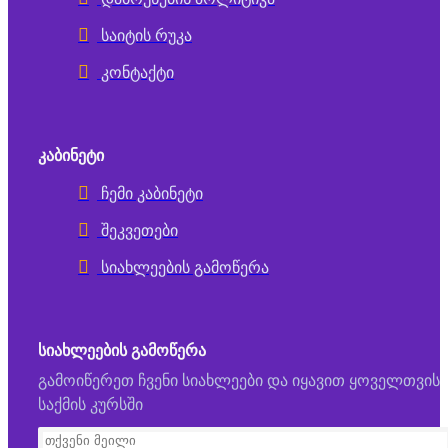
საიტის რუკა
კონტაქტი
ᲙᲐᲑᲘᲜᲔᲢᲘ
ჩემი კაბინეტი
შეკვეთები
სიახლეების გამოწერა
ᲡᲘᲐᲮᲚᲔᲔᲑᲘᲡ ᲒᲐᲛᲝᲬᲔᲠᲐ
გამოიწერეთ ჩვენი სიახლეები და იყავით ყოველთვის
საქმის კურსში