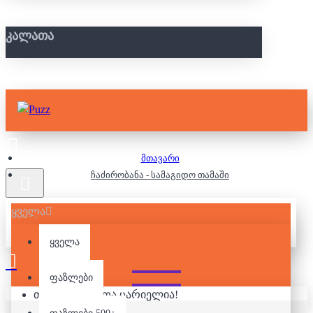
ᲙᲐᲚᲐᲗᲐ
მთავარი
ჩაძირობანა - სამაგიდო თამაში
ყველა
ᲩᲐᲫᲘᲠᲝᲑᲐᲜᲐ - ᲡᲐᲛᲐᲒᲘᲓᲝ
ᲗᲐᲛᲐᲨᲘ
ყველა
ფაზლები
თქვენი კალათა ცარიელია!