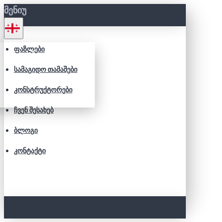
ᲛᲔᲜᲘᲣ
ᲤᲐᲖᲚᲔᲑᲘ
ᲡᲐᲛᲐᲒᲘᲓᲝ ᲗᲐᲛᲐᲨᲔᲑᲘ
ᲙᲝᲜᲡᲢᲠᲣᲥᲢᲝᲠᲔᲑᲘ
ᲩᲕᲔᲜ ᲨᲔᲡᲐᲮᲔᲑ
ᲑᲚᲝᲒᲘ
ᲙᲝᲜᲢᲐᲥᲢᲘ