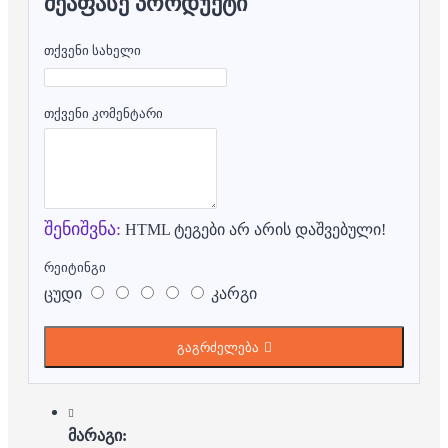
ᲨᲔᲐᲤᲐᲡᲔ ᲞᲠᲝᲓᲣᲥᲢᲘ
თქვენი სახელი
თქვენი კომენტარი
შენიშვნა:
HTML ტეგები არ არის დაშვებული!
რეიტინგი
ცუდი
კარგი
გაგრძელება
მარაგი: