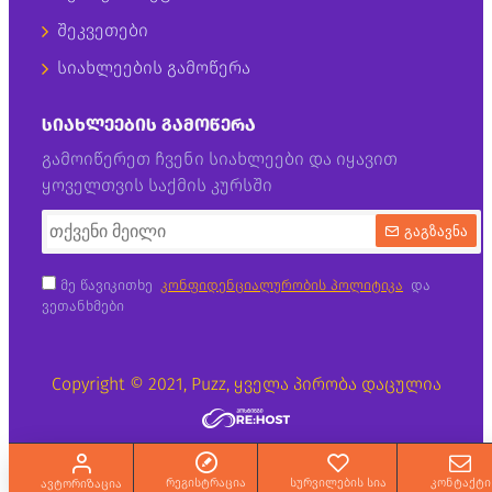
შეკვეთები
სიახლეების გამოწერა
ᲡᲘᲐᲮᲚᲔᲔᲑᲘᲡ ᲒᲐᲛᲝᲬᲔᲠᲐ
გამოიწერეთ ჩვენი სიახლეები და იყავით
ყოველთვის საქმის კურსში
გაგზავნა
მე წავიკითხე
კონფიდენციალურობის პოლიტიკა
და
ვეთანხმები
Copyright © 2021, Puzz, ყველა პირობა დაცულია
რეგისტრაცია
სურვილების სია
კონტაქტი
ავტორიზაცია