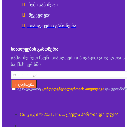
ჩემი კაბინეტი
შეკვეთები
სიახლეების გამოწერა
ᲡᲘᲐᲮᲚᲔᲔᲑᲘᲡ ᲒᲐᲛᲝᲬᲔᲠᲐ
გამოიწერეთ ჩვენი სიახლეები და იყავით ყოველთვის
საქმის კურსში
გაგზავნა
მე წავიკითხე
კონფიდენციალურობის პოლიტიკა
და ვეთანხმ
Copyright © 2021, Puzz, ყველა პირობა დაცულია