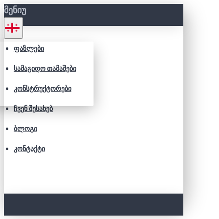
ᲛᲔᲜᲘᲣ
ᲤᲐᲖᲚᲔᲑᲘ
ᲡᲐᲛᲐᲒᲘᲓᲝ ᲗᲐᲛᲐᲨᲔᲑᲘ
ᲙᲝᲜᲡᲢᲠᲣᲥᲢᲝᲠᲔᲑᲘ
ᲩᲕᲔᲜ ᲨᲔᲡᲐᲮᲔᲑ
ᲑᲚᲝᲒᲘ
ᲙᲝᲜᲢᲐᲥᲢᲘ