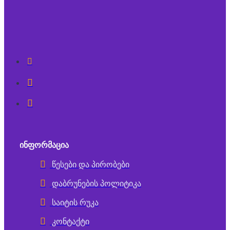
ᲘᲜᲤᲝᲠᲛᲐᲪᲘᲐ
წესები და პირობები
დაბრუნების პოლიტიკა
საიტის რუკა
კონტაქტი