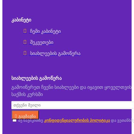
ᲙᲐᲑᲘᲜᲔᲢᲘ
ჩემი კაბინეტი
შეკვეთები
სიახლეების გამოწერა
ᲡᲘᲐᲮᲚᲔᲔᲑᲘᲡ ᲒᲐᲛᲝᲬᲔᲠᲐ
გამოიწერეთ ჩვენი სიახლეები და იყავით ყოველთვის
საქმის კურსში
გაგზავნა
მე წავიკითხე
კონფიდენციალურობის პოლიტიკა
და ვეთანხმ