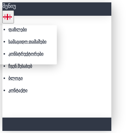
ᲛᲔᲜᲘᲣ
ᲤᲐᲖᲚᲔᲑᲘ
ᲡᲐᲛᲐᲒᲘᲓᲝ ᲗᲐᲛᲐᲨᲔᲑᲘ
ᲙᲝᲜᲡᲢᲠᲣᲥᲢᲝᲠᲔᲑᲘ
ᲩᲕᲔᲜ ᲨᲔᲡᲐᲮᲔᲑ
ᲑᲚᲝᲒᲘ
ᲙᲝᲜᲢᲐᲥᲢᲘ