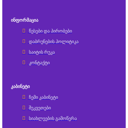
ᲘᲜᲤᲝᲠᲛᲐᲪᲘᲐ
წესები და პირობები
დაბრუნების პოლიტიკა
საიტის რუკა
კონტაქტი
ᲙᲐᲑᲘᲜᲔᲢᲘ
ჩემი კაბინეტი
შეკვეთები
სიახლეების გამოწერა