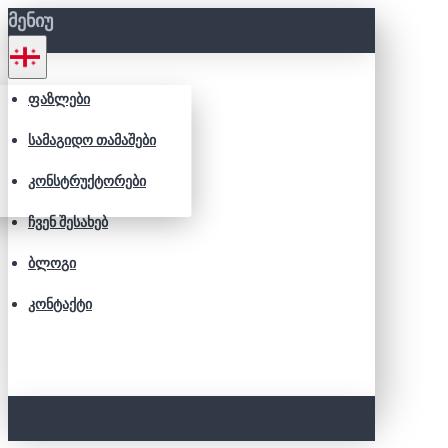
ᲛᲔᲜᲘᲣ
ᲤᲐᲖᲚᲔᲑᲘ
ᲡᲐᲛᲐᲒᲘᲓᲝ ᲗᲐᲛᲐᲨᲔᲑᲘ
ᲙᲝᲜᲡᲢᲠᲣᲥᲢᲝᲠᲔᲑᲘ
ᲩᲕᲔᲜ ᲨᲔᲡᲐᲮᲔᲑ
ᲑᲚᲝᲒᲘ
ᲙᲝᲜᲢᲐᲥᲢᲘ