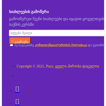
ᲡᲘᲐᲮᲚᲔᲔᲑᲘᲡ ᲒᲐᲛᲝᲬᲔᲠᲐ
გამოიწერეთ ჩვენი სიახლეები და იყავით ყოველთვის
საქმის კურსში
გაგზავნა
მე წავიკითხე
კონფიდენციალურობის პოლიტიკა
და ვეთანხმ
Copyright © 2021, Puzz, ყველა პირობა დაცულია