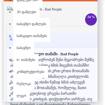
ფაზლები 500+
3D ფაზლები
-34 %
საბავშვო ფაზლები
სამაგიდო თამაშები
აღწერა
საბავშვო
სამაგიდო თამაში - Bad People
გაარკვიე, რას ფიქრობენ შენი მეგობრები შენზე
8+ თამაშები
ამ მხიარულ და სასტიკ ხმის მიცემის თამაშში!
თითოეული რაუნდისას ერთ-ერთი მოთამაში
კონსტრუქტორები
არის დიქტატორი და ხმამაღლა კითხულობს
ბარათს. შემდეგ ისინი ჩუმად ხმას აძლევენ
რეპლიკა
ერთ-ერთ სხვა მოთამაშეს, რომელიც, მათი
აზრით, საუკეთესოდ ერგება ბარათში
ლეგო
ამოკითხულ კითხვას. დიქტატორი აირჩევს, თუ
ნოთამაშეების გადაწყვეტილება მართებულია