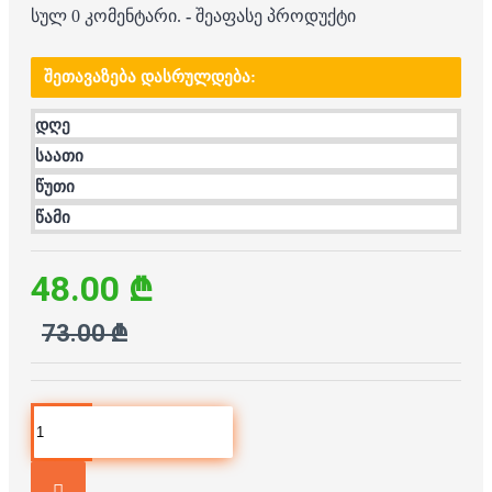
სულ 0 კომენტარი.
-
შეაფასე პროდუქტი
ᲨᲔᲗᲐᲕᲐᲖᲔᲑᲐ ᲓᲐᲡᲠᲣᲚᲓᲔᲑᲐ:
დღე
საათი
წუთი
წამი
48.00 ₾
73.00 ₾