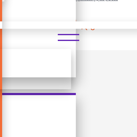
ᲠᲣᲥᲢᲝᲠᲘ - ᲡᲐᲡᲐᲮᲚᲔ:FROZEN 