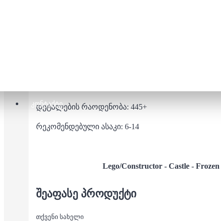
ლეგო/კონსტრუქტორი - სასახლე:Fro
Frozen ბავშვების ერთ-ერთი საყვარელი ანიმაცია
პატარას ნამდვილად ამოგზაურებს ელზას და ანა
ლეგო/კონსტრუქტორით თამაში ავითარებს პრობლემის გა
ხელისა და თვალის კოორდინაციასა და წვრილმან მოტო
ᲙᲝᲜᲢᲐᲥᲢᲘ
დეტალების რაოდენობა: 445+
რეკომენდებული ასაკი: 6-14
Lego/Constructor - Castle - Froze
ᲨᲔᲐᲤᲐᲡᲔ ᲞᲠᲝᲓᲣᲥᲢᲘ
თქვენი სახელი