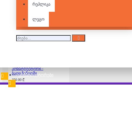
რეპლიკა
150 დეტალიანი
ფაზლი - Frozen
25.00 ₾
ლეგო
ლეგო/
კონსტრუქტორი -
ბაღი ჩინეთში
ᲙᲝᲜᲡᲢᲠᲣᲥᲢᲝᲠᲔᲑᲘ
350.00 ₾
აღწერა
შეფასებები