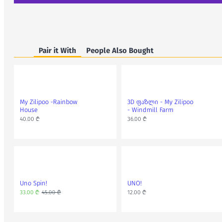
Pair it With
People Also Bought
My Zilipoo -Rainbow
3D ფაზლი - My Zilipoo
House
- Windmill Farm
40.00 ₾
36.00 ₾
Uno Spin!
UNO!
33.00 ₾
45.00 ₾
12.00 ₾