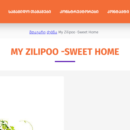
ᲡᲐᲛᲐᲒᲘᲓᲝ ᲗᲐᲛᲐᲨᲔᲑᲘ
ᲙᲝᲜᲡᲢᲠᲣᲥᲢᲝᲠᲔᲑᲘ
ᲙᲝᲜᲢᲐᲥᲢᲘ
მთავარი
ძებნა
My Zilipoo -Sweet Home
MY ZILIPOO -SWEET HOME