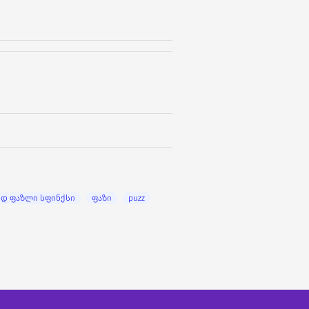
3დ ფაზლი სფინქსი
ფაზი
puzz