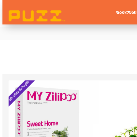
ᲤᲐᲖᲚᲔᲑᲘ
არ არის მარაგში