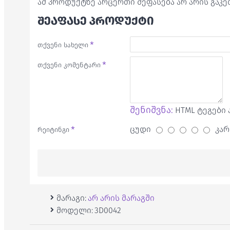
ამ პროდუქტზე არცერთი შეფასება არ არის გაკ
ᲨᲔᲐᲤᲐᲡᲔ ᲞᲠᲝᲓᲣᲥᲢᲘ
თქვენი სახელი
თქვენი კომენტარი
შენიშვნა:
HTML ტეგები 
ცუდი
კარ
რეიტინგი
მარაგი:
არ არის მარაგში
მოდელი:
3D0042