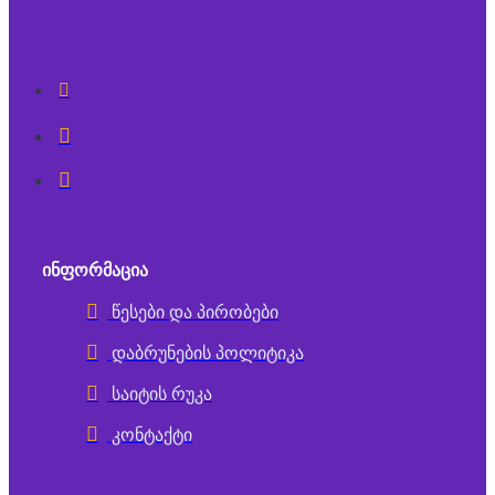
ᲘᲜᲤᲝᲠᲛᲐᲪᲘᲐ
წესები და პირობები
დაბრუნების პოლიტიკა
საიტის რუკა
კონტაქტი