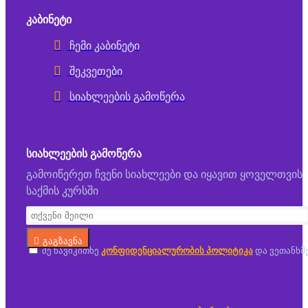
ᲙᲐᲑᲘᲜᲔᲢᲘ
ჩემი კაბინეტი
შეკვეთები
სიახლეების გამოწერა
ᲡᲘᲐᲮᲚᲔᲔᲑᲘᲡ ᲒᲐᲛᲝᲬᲔᲠᲐ
გამოიწერეთ ჩვენი სიახლეები და იყავით ყოველთვის
საქმის კურსში
გაგზავნა
მე წავიკითხე
კონფიდენციალურობის პოლიტიკა
და ვეთანხმ