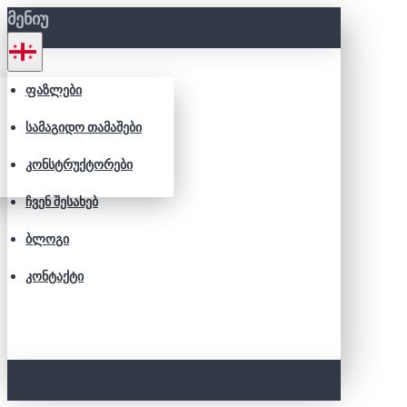
ᲛᲔᲜᲘᲣ
ᲤᲐᲖᲚᲔᲑᲘ
ᲡᲐᲛᲐᲒᲘᲓᲝ ᲗᲐᲛᲐᲨᲔᲑᲘ
ᲙᲝᲜᲡᲢᲠᲣᲥᲢᲝᲠᲔᲑᲘ
ᲩᲕᲔᲜ ᲨᲔᲡᲐᲮᲔᲑ
ᲑᲚᲝᲒᲘ
ᲙᲝᲜᲢᲐᲥᲢᲘ