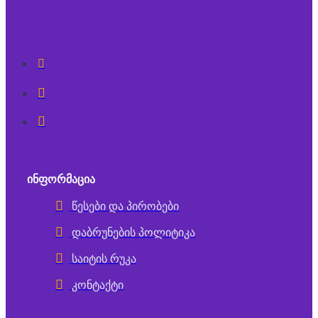
ᲘᲜᲤᲝᲠᲛᲐᲪᲘᲐ
წესები და პირობები
დაბრუნების პოლიტიკა
საიტის რუკა
კონტაქტი