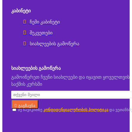
ᲙᲐᲑᲘᲜᲔᲢᲘ
ჩემი კაბინეტი
შეკვეთები
სიახლეების გამოწერა
ᲡᲘᲐᲮᲚᲔᲔᲑᲘᲡ ᲒᲐᲛᲝᲬᲔᲠᲐ
გამოიწერეთ ჩვენი სიახლეები და იყავით ყოველთვის
საქმის კურსში
გაგზავნა
მე წავიკითხე
კონფიდენციალურობის პოლიტიკა
და ვეთანხმ