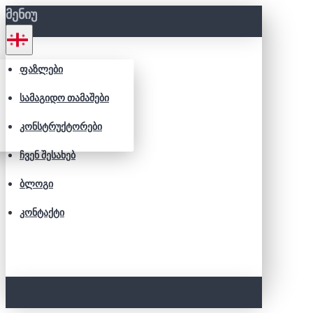
ᲛᲔᲜᲘᲣ
ᲤᲐᲖᲚᲔᲑᲘ
ᲡᲐᲛᲐᲒᲘᲓᲝ ᲗᲐᲛᲐᲨᲔᲑᲘ
ᲙᲝᲜᲡᲢᲠᲣᲥᲢᲝᲠᲔᲑᲘ
ᲩᲕᲔᲜ ᲨᲔᲡᲐᲮᲔᲑ
ᲑᲚᲝᲒᲘ
ᲙᲝᲜᲢᲐᲥᲢᲘ