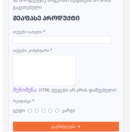
ამ პროდუქტზე არცერთი შეფასება არ არის
გაკეთებული
ᲨᲔᲐᲤᲐᲡᲔ ᲞᲠᲝᲓᲣᲥᲢᲘ
თქვენი სახელი
თქვენი კომენტარი
შენიშვნა:
HTML ტეგები არ არის დაშვებული!
რეიტინგი
ცუდი
კარგი
გაგრძელება